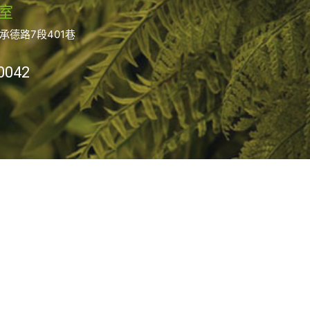
室
承德路7段401巷
0042