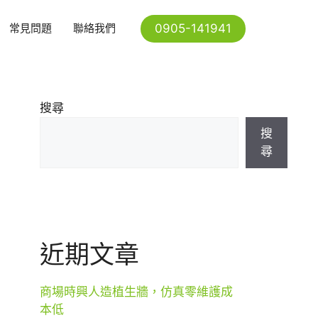
0905-141941
常見問題
聯絡我們
搜尋
搜
尋
近期文章
商場時興人造植生牆，仿真零維護成
本低