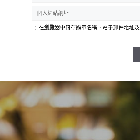
稱
郵
個
件
人
地
網
在
瀏覽器
中儲存顯示名稱、電子郵件地址及
址
站
網
址