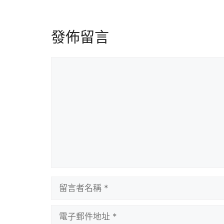
發佈留言
留
言
留
言
者
電
名
子