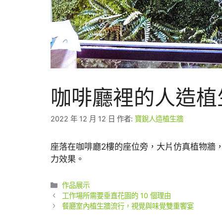
咖啡廳裡的人造植
2022 年 12 月 12 日
作者:
寶銳人造植生牆
座落在咖啡廳2樓的座位旁，大片仿真植物牆
力效果。
分
作品展示
類
工作場所需要垂直花園的 10 個理由
餐廳室內植生牆流行，視覺與味覺雙重饗宴