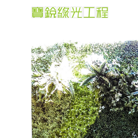
跳
至
主
要
內
容